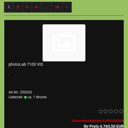
1
2
3
4
...
16
»
photoLab 7100 VIS
.
Art.Nr.: 250203
Lieferzeit:
ca. 1 Woche
Unser Normalpreis 5.295,00 EUR
Ihr Preis 4.765,50 EUR