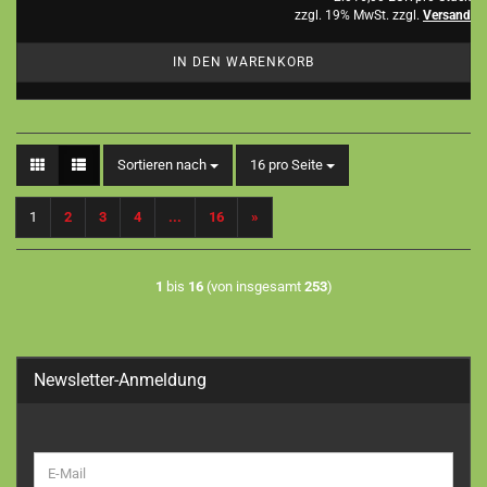
zzgl. 19% MwSt. zzgl.
Versand
IN DEN WARENKORB
Sortieren nach
pro Seite
Sortieren nach
16 pro Seite
1
2
3
4
...
16
»
1
bis
16
(von insgesamt
253
)
Newsletter-Anmeldung
WEITER
E-
ZUR